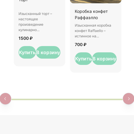
И
Коробка конфет
–
Изысканный торт –
Раффаэлло
у
настоящее
произведение
Изысканная коробка
3
кулинарно...
конфет Raffaello –
истинное на...
1500 ₽
700 ₽
Купить
В корзину
Купить
В корзину