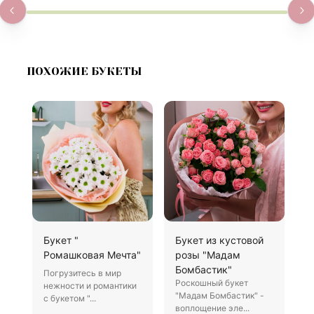
ПОХОЖИЕ БУКЕТЫ
Букет "
Букет из кустовой
1
Ромашковая Мечта"
розы "Мадам
П
Бомбастик"
Погрузитесь в мир
П
Роскошный букет
нежности и романтики
р
"Мадам Бомбастик" -
с букетом "...
п
воплощение эле...