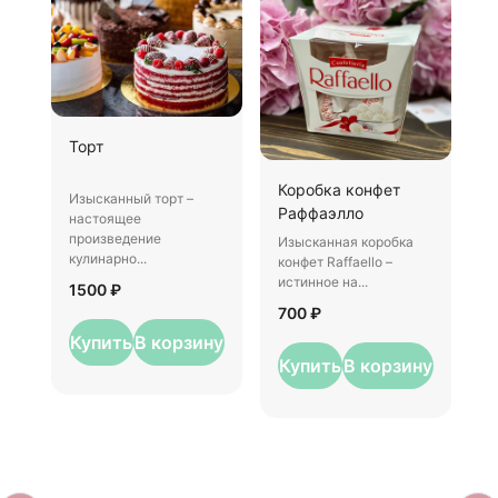
Ш
Торт
И
Коробка конфет
–
Изысканный торт –
Раффаэлло
у
настоящее
произведение
Изысканная коробка
3
кулинарно...
конфет Raffaello –
истинное на...
1500 ₽
700 ₽
Купить
В корзину
Купить
В корзину