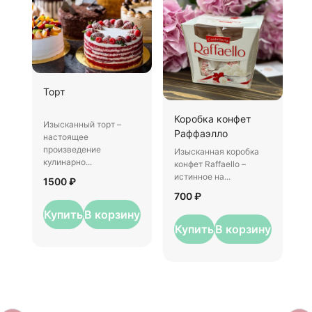
Ш
Торт
И
Коробка конфет
–
Изысканный торт –
Раффаэлло
у
настоящее
произведение
Изысканная коробка
3
кулинарно...
конфет Raffaello –
истинное на...
1500 ₽
700 ₽
Купить
В корзину
Купить
В корзину