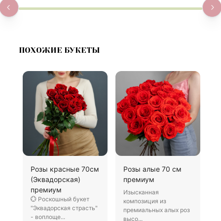
ПОХОЖИЕ БУКЕТЫ
Розы красные 70см
Розы алые 70 см
3
(Эквадорская)
премиум
к
премиум
Изысканная
Р
💮 Роскошный букет
композиция из
б
"Эквадорская страсть"
премиальных алых роз
о
- воплоще...
высо...