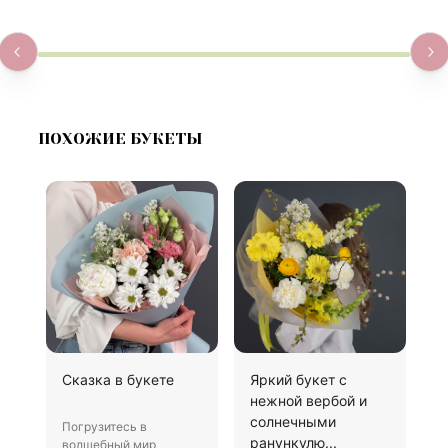
ПОХОЖИЕ БУКЕТЫ
Сказка в букете
Яркий букет с
Б
нежной вербой и
солнечными
Погрузитесь в
П
ранункулю...
волшебный мир
к