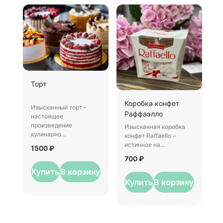
Ш
Торт
И
Коробка конфет
–
Изысканный торт –
Раффаэлло
у
настоящее
произведение
Изысканная коробка
3
кулинарно...
конфет Raffaello –
истинное на...
1500 ₽
700 ₽
Купить
В корзину
Купить
В корзину