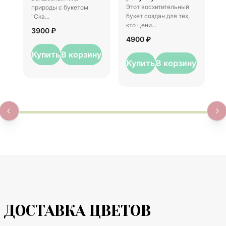
Этот восхитительный
природы с букетом
р
букет создан для тех,
"Ска...
5
кто цени...
3900 ₽
4900 ₽
Купить
В корзину
Купить
В корзину
ДОСТАВКА ЦВЕТОВ