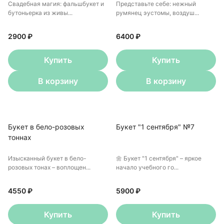
Свадебная магия: фальшбукет и
Представьте себе: нежный
бутоньерка из живы...
румянец эустомы, воздуш...
2900 ₽
6400 ₽
Купить
Купить
В корзину
В корзину
Букет в бело-розовых
Букет "1 сентября" №7
тоннах
Изысканный букет в бело-
🌼 Букет "1 сентября" – яркое
розовых тонах – воплощен...
начало учебного го...
4550 ₽
5900 ₽
Купить
Купить