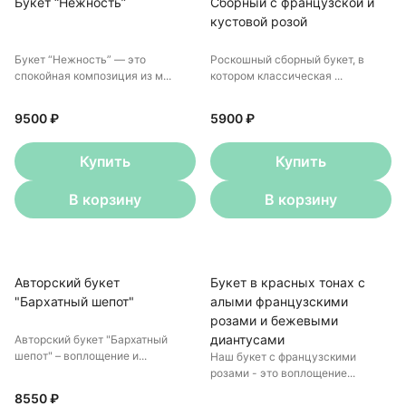
Букет “Нежность”
Сборный с французской и
кустовой розой
Букет “Нежность” — это
Роскошный сборный букет, в
спокойная композиция из м...
котором классическая ...
9500 ₽
5900 ₽
Купить
Купить
В корзину
В корзину
Авторский букет
Букет в красных тонах с
"Бархатный шепот"
алыми французскими
розами и бежевыми
диантусами
Авторский букет "Бархатный
шепот" – воплощение и...
Наш букет с французскими
розами - это воплощение...
8550 ₽