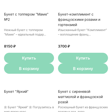
Букет с топпером "Маме"
Букет-комплимент с
№2
французскими розами и
гортензией
Нежный букет с топпером
Изысканный букет "Комплимент"
"Маме" – идеальный подар...
– воплощение франц...
8150 ₽
3700 ₽
Купить
Купить
В корзину
В корзину
Букет "Яркий"
Букет с сиреневой
маттиолой и французской
розой
🌼 Букет "Яркий" 🌼 Погрузитесь в
Роскошный букет из французских
мир ярких крас...
розовых роз, допо...