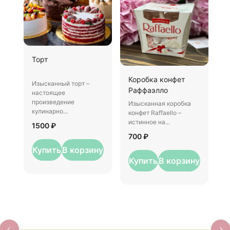
Ш
Торт
И
Коробка конфет
–
Изысканный торт –
Раффаэлло
у
настоящее
произведение
Изысканная коробка
3
кулинарно...
конфет Raffaello –
истинное на...
1500 ₽
700 ₽
Купить
В корзину
Купить
В корзину