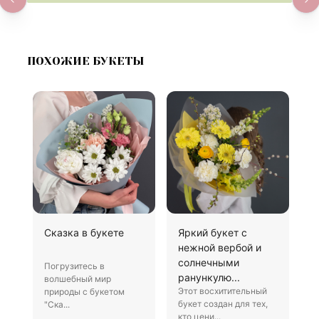
ПОХОЖИЕ БУКЕТЫ
Сказка в букете
Яркий букет с
Б
нежной вербой и
солнечными
Погрузитесь в
П
ранункулю...
волшебный мир
к
Этот восхитительный
природы с букетом
р
букет создан для тех,
"Ска...
5
кто цени...